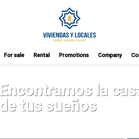
For sale
Rental
Promotions
Company
Co
Encontramos la cas
de tus sueños