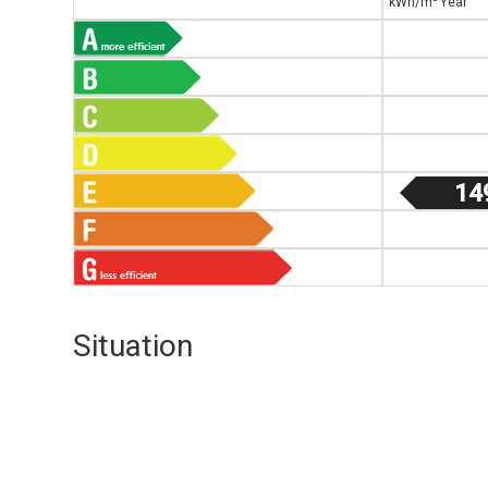
kWh/m
Year
14
Situation