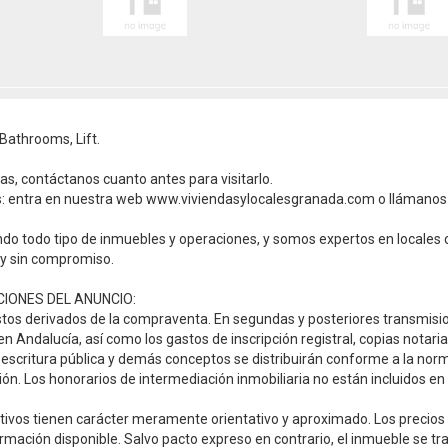
Bathrooms, Lift.
as, contáctanos cuanto antes para visitarlo.
s: entra en nuestra web www.viviendasylocalesgranada.com o llámanos 
ndo todo tipo de inmuebles y operaciones, y somos expertos en locales 
a y sin compromiso.
IONES DEL ANUNCIO:
gastos derivados de la compraventa. En segundas y posteriores transmis
 Andalucía, así como los gastos de inscripción registral, copias notarial
scritura pública y demás conceptos se distribuirán conforme a la norma
ión. Los honorarios de intermediación inmobiliaria no están incluidos en 
ptivos tienen carácter meramente orientativo y aproximado. Los precios 
formación disponible. Salvo pacto expreso en contrario, el inmueble se t