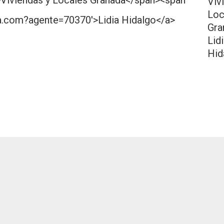
Viv
Loc
Gra
Lid
Hid