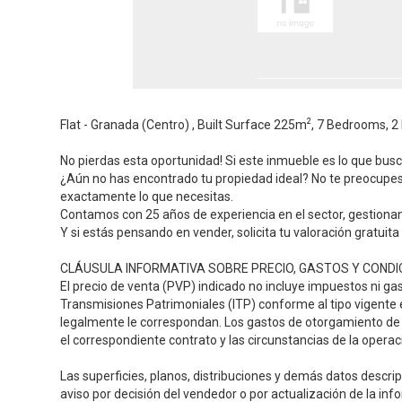
2
Flat - Granada (Centro) , Built Surface 225m
, 7 Bedrooms, 2 
No pierdas esta oportunidad! Si este inmueble es lo que busc
¿Aún no has encontrado tu propiedad ideal? No te preocupe
exactamente lo que necesitas.
Contamos con 25 años de experiencia en el sector, gestiona
Y si estás pensando en vender, solicita tu valoración gratuit
CLÁUSULA INFORMATIVA SOBRE PRECIO, GASTOS Y CONDIC
El precio de venta (PVP) indicado no incluye impuestos ni 
Transmisiones Patrimoniales (ITP) conforme al tipo vigente en
legalmente le correspondan. Los gastos de otorgamiento de e
el correspondiente contrato y las circunstancias de la operac
Las superficies, planos, distribuciones y demás datos descri
aviso por decisión del vendedor o por actualización de la in