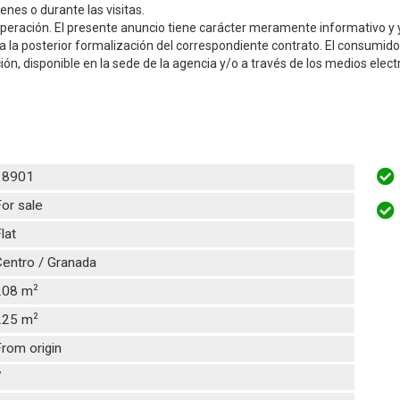
nes o durante las visitas.
peración. El presente anuncio tiene carácter meramente informativo y y
 a la posterior formalización del correspondiente contrato. El consumi
ción, disponible en la sede de la agencia y/o a través de los medios elect
18901
or sale
lat
entro / Granada
2
208 m
2
225 m
rom origin
7