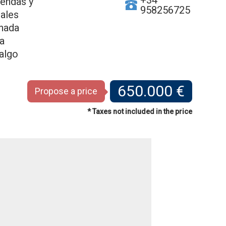
+34
iendas y
958256725
ales
nada
ia
algo
650.000 €
Propose a price
* Taxes not included in the price