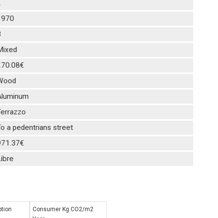
2
1970
3
Mixed
270.08€
Wood
Aluminum
Terrazzo
o a pedentrians street
971.37€
ibre
tion
Consumer Kg CO2/m2