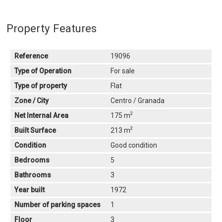
Property Features
Reference
19096
Type of Operation
For sale
Type of property
Flat
Zone / City
Centro / Granada
2
Net Internal Area
175 m
2
Built Surface
213 m
Condition
Good condition
Bedrooms
5
Bathrooms
3
Year built
1972
Number of parking spaces
1
Floor
3