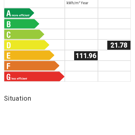
2
kWh/m
Year
21.78
111.96
Situation