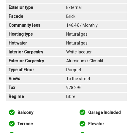
Exterior type
External
Facade
Brick
Community fees
146.4€ / Monthly
Heating type
Natural gas
Hot water
Natural gas
Interior Carpentry
White lacquer
Exterior Carpentry
Aluminum / Climalit
Type of Floor
Parquet
Views
To the street
Tax
978.29€
Regime
Libre
Balcony
Garage Included
Terrace
Elevator