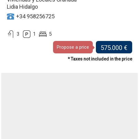
Lidia Hidalgo
+34 958256725
3
1
5
575.000 €
Propose a price
* Taxes not included in the price