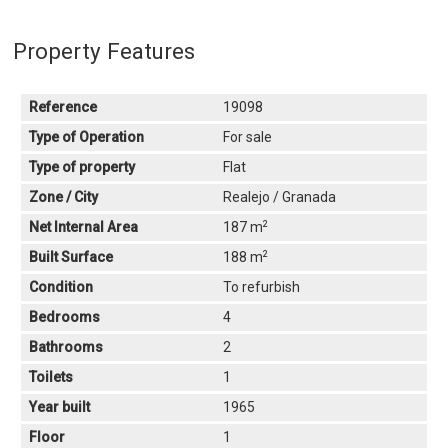
Property Features
Reference
19098
Type of Operation
For sale
Type of property
Flat
Zone / City
Realejo / Granada
2
Net Internal Area
187 m
2
Built Surface
188 m
Condition
To refurbish
Bedrooms
4
Bathrooms
2
Toilets
1
Year built
1965
Floor
1