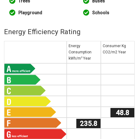
Trees
Buses
Playground
Schools
Energy Efficiency Rating
Energy
Consumer Kg
Consumption
CO2/m2 Year
2
kWh/m
Year
48.8
235.8