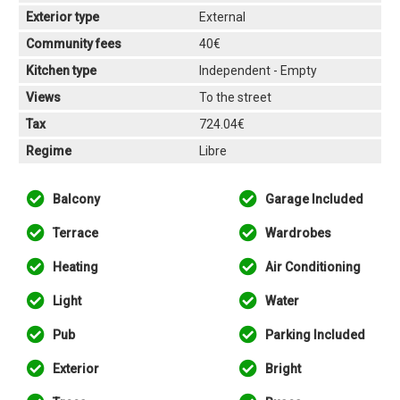
Exterior type
External
Community fees
40€
Kitchen type
Independent - Empty
Views
To the street
Tax
724.04€
Regime
Libre
Balcony
Garage Included
Terrace
Wardrobes
Heating
Air Conditioning
Light
Water
Pub
Parking Included
Exterior
Bright