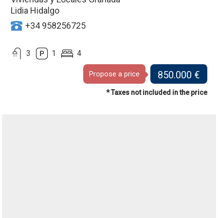
Lidia Hidalgo
+34 958256725
3
1
4
850.000 €
Propose a price
* Taxes not included in the price