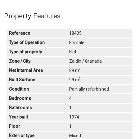
Property Features
Reference
18405
Type of Operation
For sale
Type of property
Flat
Zone / City
Zaidín / Granada
2
Net Internal Area
89 m
2
Built Surface
99 m
Condition
Partially refurbished
Bedrooms
4
Bathrooms
1
Year built
1974
Floor
1
Exterior type
Mixed