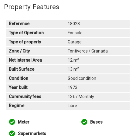
Property Features
Reference
18028
Type of Operation
For sale
Type of property
Garage
Zone / City
Fontiveros / Granada
2
Net Internal Area
12 m
2
Built Surface
13 m
Condition
Good condition
Year built
1973
Community fees
13€ / Monthly
Regime
Libre
Meter
Buses
Supermarkets