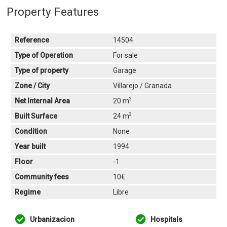
Property Features
Reference
14504
Type of Operation
For sale
Type of property
Garage
Zone / City
Villarejo / Granada
2
Net Internal Area
20 m
2
Built Surface
24 m
Condition
None
Year built
1994
Floor
-1
Community fees
10€
Regime
Libre
Urbanizacion
Hospitals