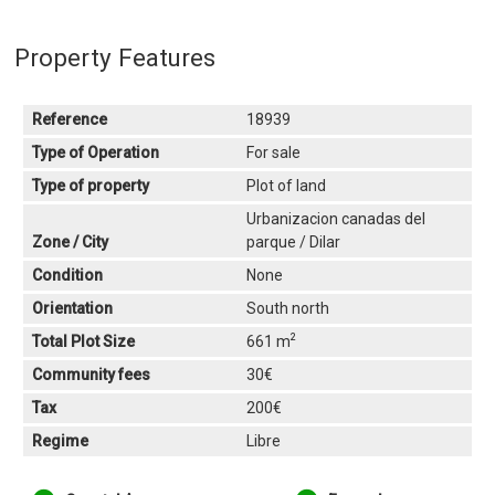
Property Features
Reference
18939
Type of Operation
For sale
Type of property
Plot of land
Urbanizacion canadas del
Zone / City
parque / Dilar
Condition
None
Orientation
South north
2
Total Plot Size
661 m
Community fees
30€
Tax
200€
Regime
Libre