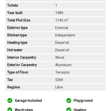
Toilets
1
Year built
1989
2
Total Plot Size
1145 m
Exterior type
External
Kitchen type
Independent
Heating type
Diesel oil
Hot water
Diesel oil
Interior Carpentry
Wood
Exterior Carpentry
Aluminum
Type of Floor
Terrazzo
Tax
536€
Regime
Libre
Garage Included
Playground
Wardrobes
Heating