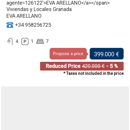
Viviendas y Locales Granada
EVA ARELLANO
+34 958256725
4
1
7
399.000 €
Propose a price
Reduced Price
420.000 €
- 5 %
* Taxes not included in the price