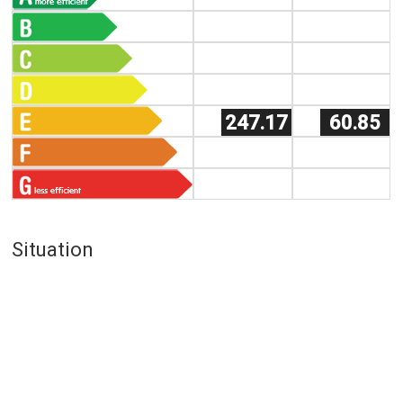
247.17
60.85
Situation